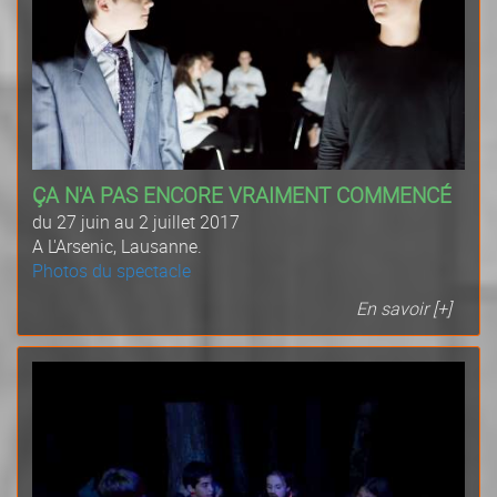
ÇA N'A PAS ENCORE VRAIMENT COMMENCÉ
du 27 juin au 2 juillet 2017
A L'Arsenic, Lausanne.
Photos du spectacle
En savoir [+]